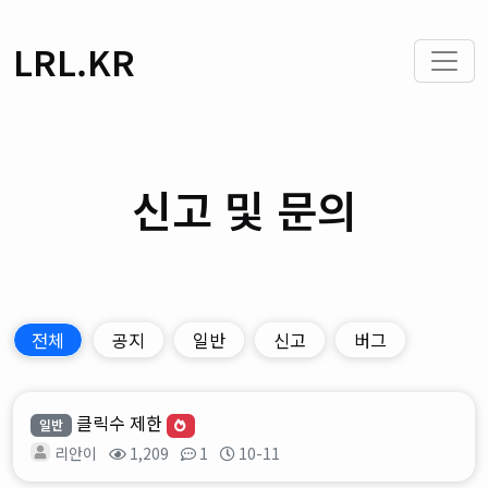
LRL.KR
신고 및 문의
전체
공지
일반
신고
버그
클릭수 제한
일반
리안이
1,209
1
10-11