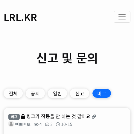
LRL.KR
신고 및 문의
전체
공지
일반
신고
버그
링크가 작동을 안 하는 것 같아요
버그
삐뽀삐뽀
4
2
10-15