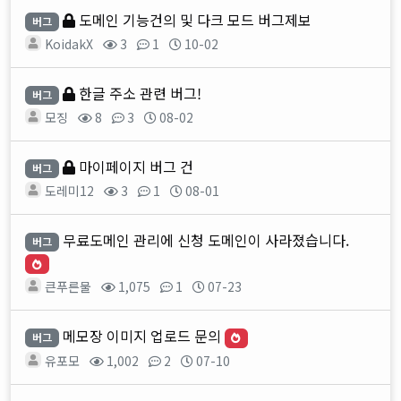
도메인 기능건의 및 다크 모드 버그제보
버그
KoidakX
3
1
10-02
한글 주소 관련 버그!
버그
모징
8
3
08-02
마이페이지 버그 건
버그
도레미12
3
1
08-01
무료도메인 관리에 신청 도메인이 사라졌습니다.
버그
큰푸른물
1,075
1
07-23
메모장 이미지 업로드 문의
버그
유포모
1,002
2
07-10