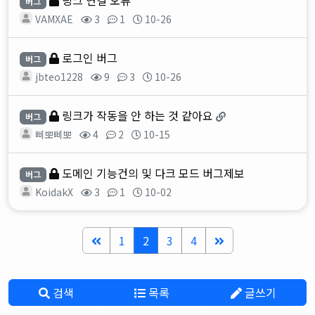
링크 연결 오류
버그
VAMXAE
3
1
10-26
로그인 버그
버그
jbteo1228
9
3
10-26
링크가 작동을 안 하는 것 같아요
버그
삐뽀삐뽀
4
2
10-15
도메인 기능건의 및 다크 모드 버그제보
버그
KoidakX
3
1
10-02
1
2
3
4
검색
목록
글쓰기