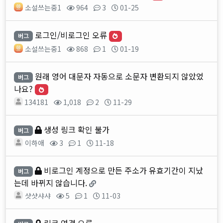
소설쓰는중1
964
3
01-25
로그인/비로그인 오류
버그
소설쓰는중1
868
1
01-19
원래 영어 대문자 자동으로 소문자 변환되지 않았었
버그
나요?
134181
1,018
2
11-29
생성 링크 확인 불가
버그
이하애
3
1
11-18
비로그인 계정으로 만든 주소가 유효기간이 지났
버그
는데 바뀌지 않습니다.
샷샷샤샤
5
1
11-03