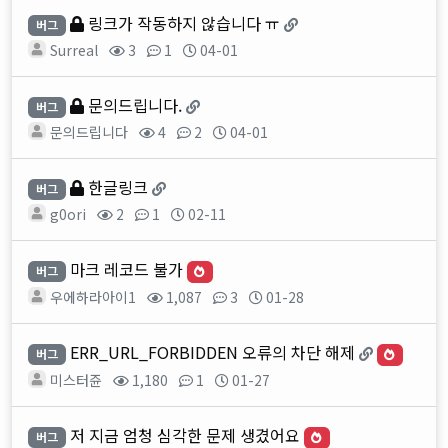
링크가 작동하지 않습니다 ㅠ
버그
Surreal
3
1
04-01
문의드립니다.
버그
문의드립니다
4
2
04-01
한글링크
버그
g0ori
2
1
02-11
마크 레코드 불가
버그
우에하라아이1
1,087
3
01-28
ERR_URL_FORBIDDEN 오류의 차단 해제
버그
미스터쥰
1,180
1
01-27
저 지금 엄청 심각한 문제 생겼어요
버그