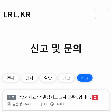
LRL.KR
신고 및 문의
전체
공지
일반
신고
버그
안녕하세요? 서울성서초 교사 임준영입니다.
버그
임준영
1,356
1
04-03