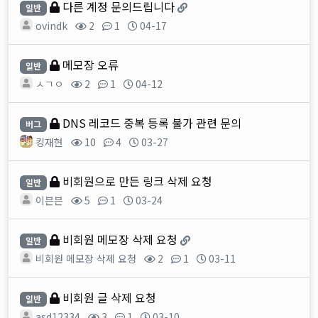
다른 계정 문의드립니다
일반
ovindk
2
1
04-17
메모장 오류
일반
ㅅㄱㅇ
2
1
04-12
DNS 레코드 중복 등록 불가 관련 문의
버그
킹재현
10
4
03-27
비회원으로 만든 링크 삭제 요청
일반
이븐븐
5
1
03-24
비회원 메모장 삭제 요청
일반
비회원 메모장 삭제 요청
2
1
03-11
비회원 글 삭제 요청
일반
asd12334
3
1
03-10