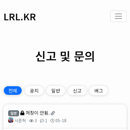
LRL.KR
신고 및 문의
전체
공지
일반
신고
버그
저장이 안됨.
일반
시준허
3
1
05-18