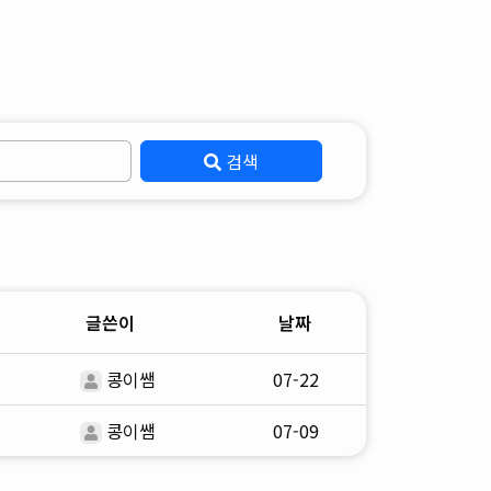
검색
글쓴이
날짜
콩이쌤
07-22
콩이쌤
07-09