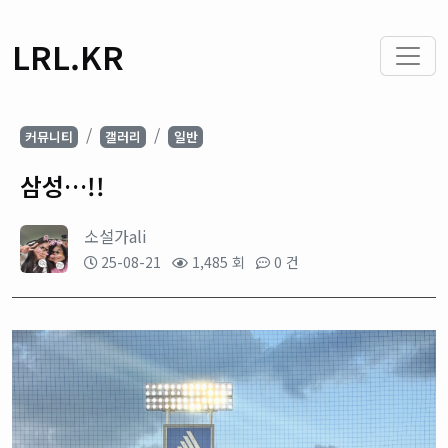
LRL.KR
커뮤니티
갤러리
일반
삼성…!!
소설가ali
25-08-21
1,485 회
0 건