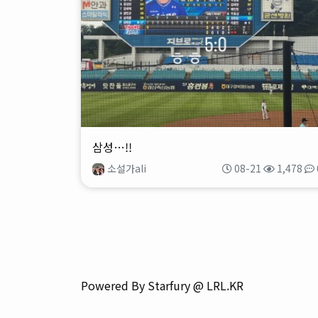
삼성…!!
소설가ali
08-21
1,478
Powered By Starfury @ LRL.KR