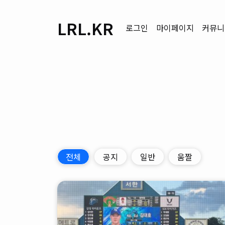
LRL.KR
로그인
마이페이지
커뮤니
전체
공지
일반
움짤