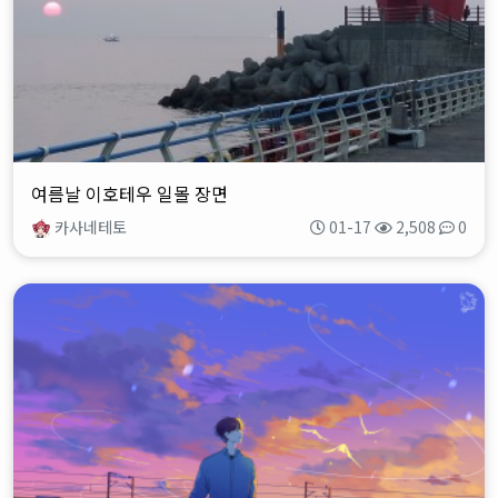
여름날 이호테우 일몰 장면
카사네테토
01-17
2,508
0