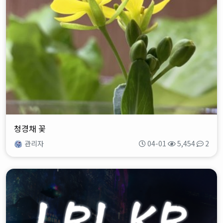
청경채 꽃
관리자
04-01
5,454
2