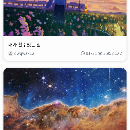
내가 할수있는 일
qwqwzx12
01-31
3,953
2