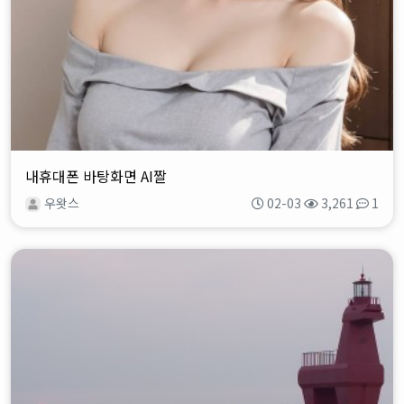
내휴대폰 바탕화면 AI짤
우왓스
02-03
3,261
1