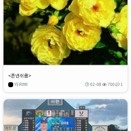
<존넨쉬름>
YERIMI
02-08
700
1