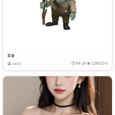
후웅
uzzz
04-29
2,083
0