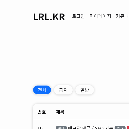
LRL.KR
로그인
마이페이지
커뮤니
전체
공지
일반
번호
제목
10
메모장 댓글 / SEO 기능
일반
3