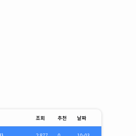
조회
추천
날짜
자
2,877
0
10-03