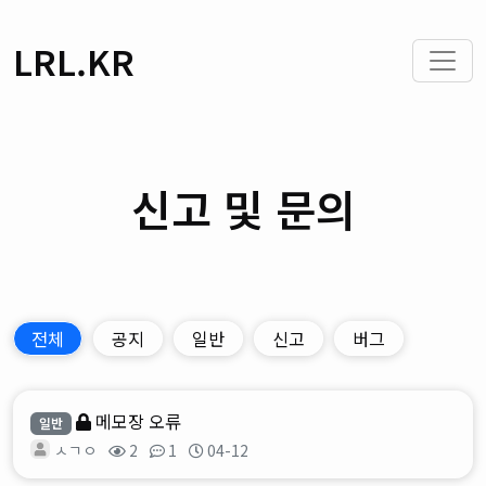
LRL.KR
신고 및 문의
전체
공지
일반
신고
버그
메모장 오류
일반
ㅅㄱㅇ
2
1
04-12