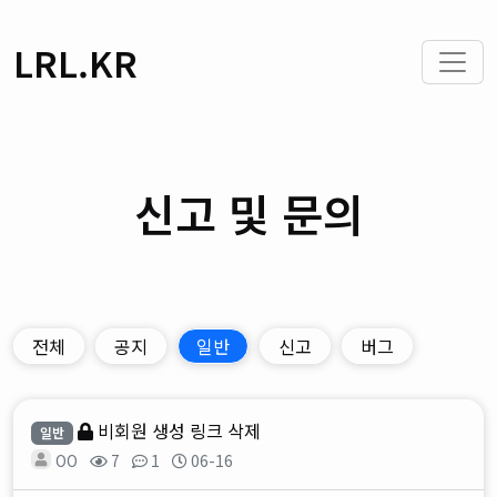
LRL.KR
신고 및 문의
전체
공지
일반
신고
버그
비회원 생성 링크 삭제
일반
OO
7
1
06-16