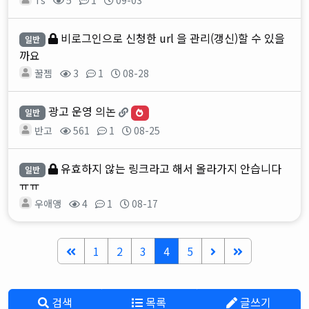
비로그인으로 신청한 url 을 관리(갱신)할 수 있을
일반
까요
꿀젬
3
1
08-28
광고 운영 의논
일반
반고
561
1
08-25
유효하지 않는 링크라고 해서 올라가지 안습니다
일반
ㅠㅠ
우애앵
4
1
08-17
1
2
3
4
5
검색
목록
글쓰기