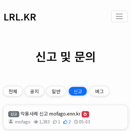
LRL.KR
신고 및 문의
전체
공지
일반
신고
버그
악용사례 신고 mofago.enn.kr
신고
mofago
1,383
1
2
05-03