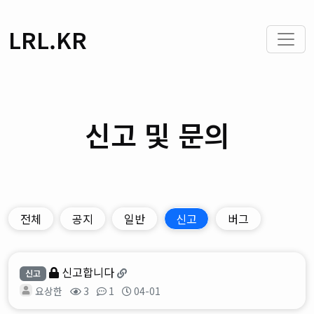
LRL.KR
신고 및 문의
전체
공지
일반
신고
버그
신고합니다
신고
요상한
3
1
04-01