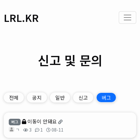
LRL.KR
신고 및 문의
전체
공지
일반
신고
버그
이동이 안돼요
버그
ㄱ
3
1
08-11