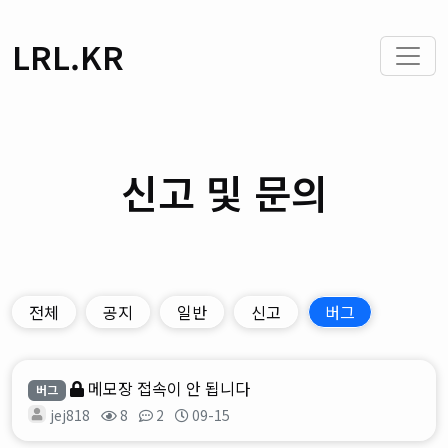
LRL.KR
신고 및 문의
전체
공지
일반
신고
버그
메모장 접속이 안 됩니다
버그
jej818
8
2
09-15