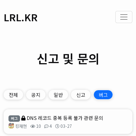
LRL.KR
신고 및 문의
전체
공지
일반
신고
버그
DNS 레코드 중복 등록 불가 관련 문의
버그
킹재현
10
4
03-27