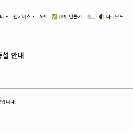
티
웹서비스
API
✅ URL 만들기
🌓
다크모드
증설 안내
정입니다.