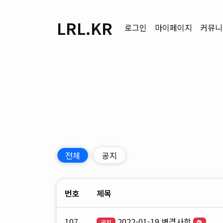
LRL.KR
로그인
마이페이지
커뮤니
전체
공지
번호
제목
107
2022-01-19 변경사항
공지