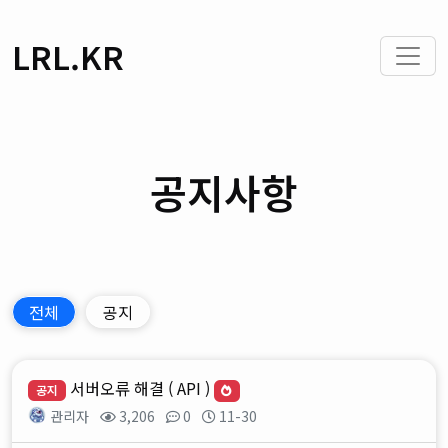
LRL.KR
공지사항
전체
공지
서버오류 해결 ( API )
공지
관리자
3,206
0
11-30