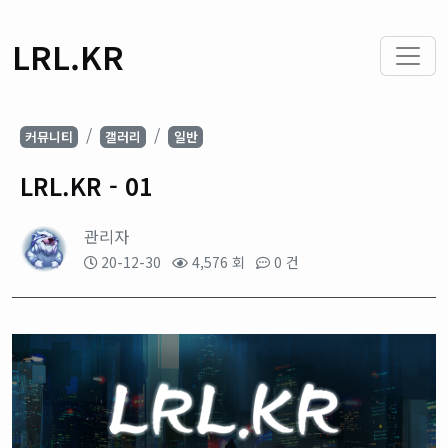
LRL.KR
커뮤니티
갤러리
일반
LRL.KR - 01
관리자
20-12-30
4,576 회
0 건