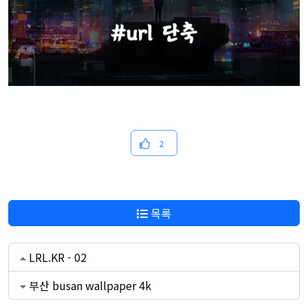
2
목록
LRL.KR - 02
부산 busan wallpaper 4k