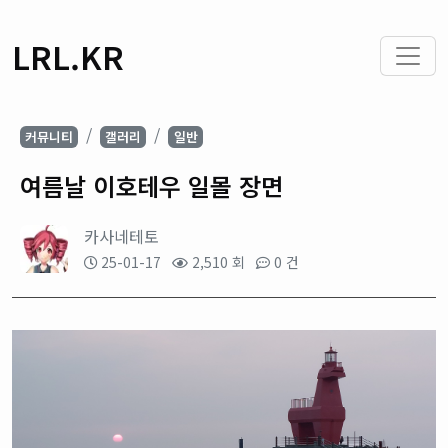
LRL.KR
커뮤니티
갤러리
일반
여름날 이호테우 일몰 장면
카사네테토
25-01-17
2,510 회
0 건