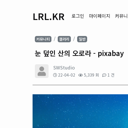
LRL.KR
로그인
마이페이지
커뮤니
커뮤니티
갤러리
일반
눈 덮인 산의 오로라 - pixabay
SWStudio
22-04-02
5,339 회
1 건