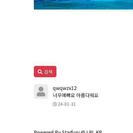
검색
qwqwzx12
너무예뻐요 아름다워요
24-01-31
Powered By Starfury @ LRL.KR