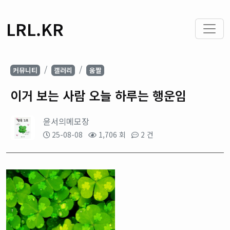
LRL.KR
커뮤니티
갤러리
움짤
이거 보는 사람 오늘 하루는 행운임
윤서의메모장
25-08-08
1,706 회
2 건