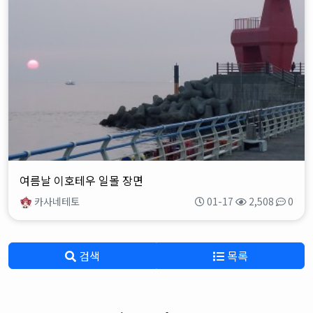
여름날 이호테우 일몰 장면
카사네테토
01-17
2,508
0
검색
목록