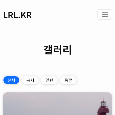
LRL.KR
갤러리
전체
공지
일반
움짤