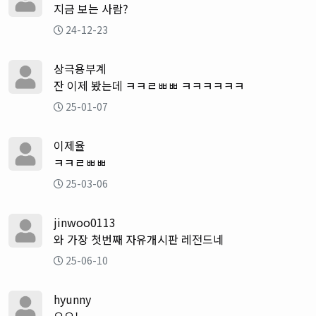
지금 보는 사람?
24-12-23
상극용부계
잔 이제 봤는데 ㅋㅋㄹㅃㅃ ㅋㅋㅋㅋㅋㅋ
25-01-07
이제율
ㅋㅋㄹㅃㅃ
25-03-06
jinwoo0113
와 가장 첫번째 자유개시판 레전드네
25-06-10
hyunny