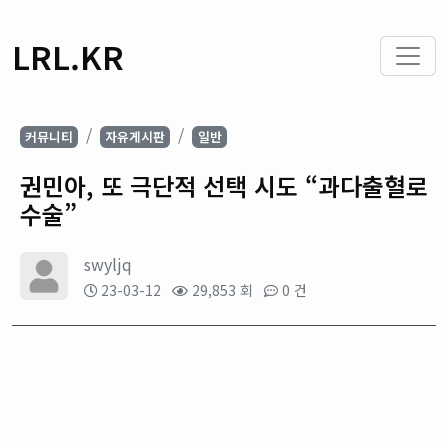
LRL.KR
커뮤니티
자유게시판
일반
권민아, 또 극단적 선택 시도 “과다출혈로
수술”
swyljq
23-03-12
29,853 회
0 건