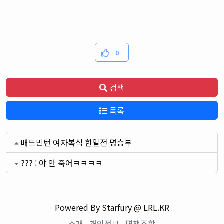
0
검색
목록
배드민턴 여자복식 한일전 명승부
??? : 야 안 죽어ㅋㅋㅋㅋ
Powered By Starfury @ LRL.KR
소개
개인정보
면책조항