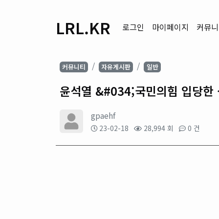
LRL.KR
로그인
마이페이지
커뮤니
커뮤니티
자유게시판
일반
윤석열 &#034;국민의힘 입당한
gpaehf
23-02-18
28,994 회
0 건