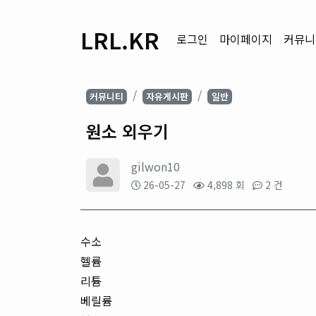
LRL.KR
로그인
마이페이지
커뮤니
커뮤니티
자유게시판
일반
원소 외우기
gilwon10
26-05-27
4,898 회
2 건
수소
헬륨
리튬
베릴륨