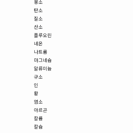
붕소
탄소
질소
산소
플루오린
네온
나트륨
마그네슘
알류미늄
규소
인
황
염소
아르곤
칼륨
칼슘