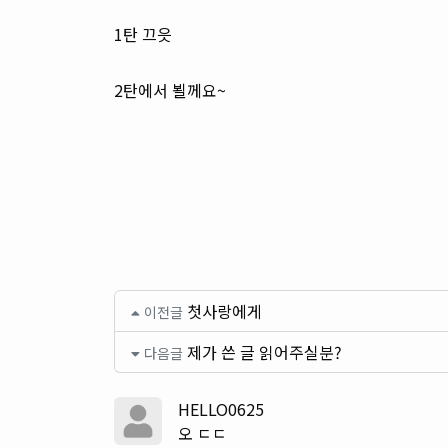
1탄 끄읏
2탄에서 뵐께요~
첫사랑에게
이전글
제가 쓴 글 읽어주실분?
다음글
HELLO0625
오 ㄷㄷ