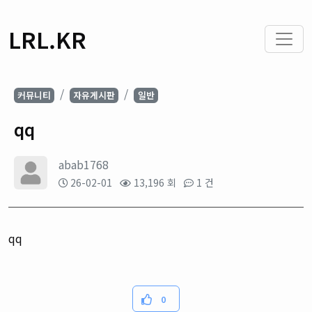
LRL.KR
커뮤니티
자유게시판
일반
qq
abab1768
26-02-01
13,196 회
1 건
qq
0