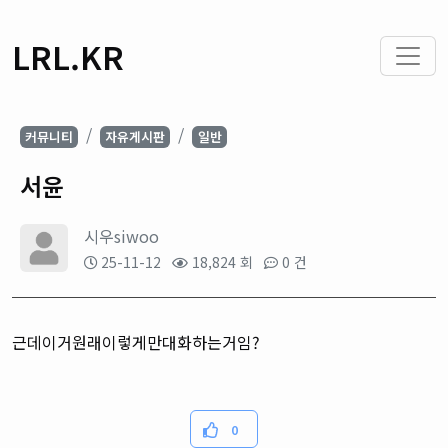
LRL.KR
커뮤니티
자유게시판
일반
서윤
시우siwoo
25-11-12
18,824 회
0 건
근데이거원래이렇게만대화하는거임?
0