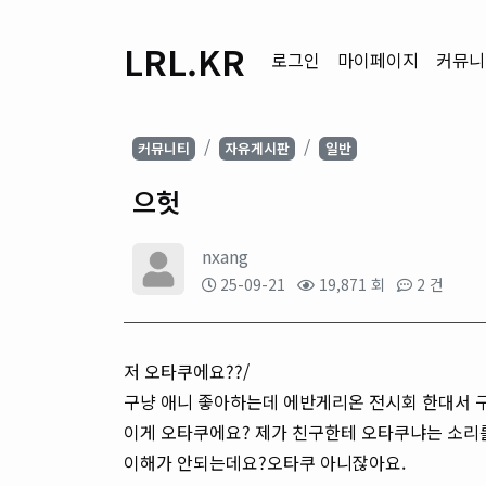
LRL.KR
로그인
마이페이지
커뮤니
커뮤니티
자유게시판
일반
으헛
nxang
25-09-21
19,871 회
2 건
저 오타쿠에요??/
구냥 애니 좋아하는데 에반게리온 전시회 한대서 구
이게 오타쿠에요? 제가 친구한테 오타쿠냐는 소리를
이해가 안되는데요?오타쿠 아니잖아요.