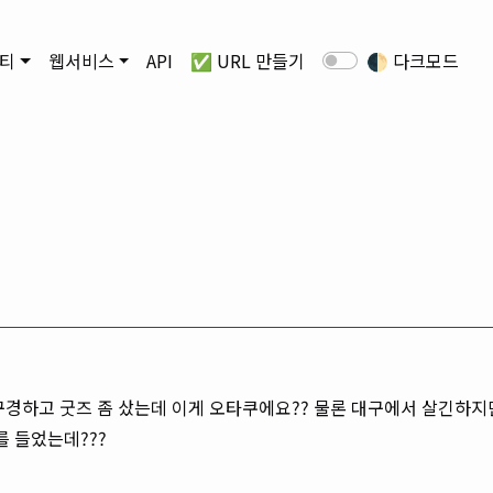
티
웹서비스
API
✅ URL 만들기
🌓
다크모드
경하고 굿즈 좀 샀는데 이게 오타쿠에요?? 물론 대구에서 살긴하지만
 들었는데???