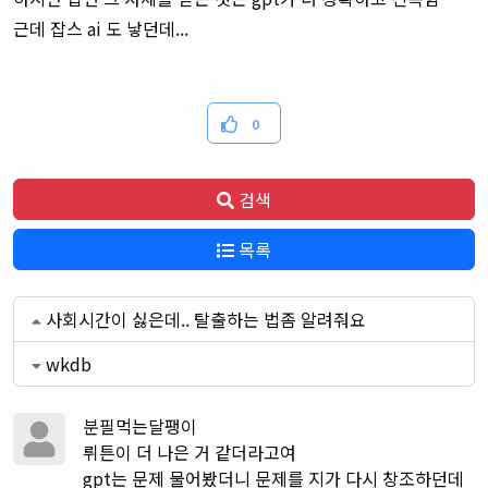
근데 잡스 ai 도 낳던데...
0
검색
목록
사회시간이 싫은데.. 탈출하는 법좀 알려줘요
wkdb
분필먹는달팽이
뤼튼이 더 나은 거 같더라고여
gpt는 문제 물어봤더니 문제를 지가 다시 창조하던데