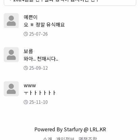
예쁜이
오 ㅎ 정말 유식해요
25-07-26
보름
와아.. 천재시다..
25-09-12
www
ㅜㅏㅏㅏㅏㅏㅏ
25-11-10
Powered By Starfury @ LRL.KR
소개
개인정보
면책조항