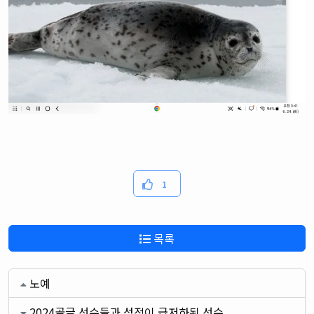
1
목록
노예
2024골글 선수들과 성적이 급저하된 선수