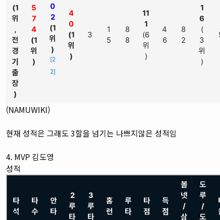
0
(1
5
1
4
11
2
위
7
6
0
1
(1
,
4
1
8
4
8
(
(1
3
(6
위
전
(1
5
8
6
2
3
위
위
)
경
위
위
)
)
[2
기
)
)
출
2]
장
)
(NAMUWIKI)
현재 성적은 그래도 3할을 넘기는 나쁘지않은 성적임
4. MVP 김도영
성적
볼
도
2
3
넷
루
타
타
안
홈
루
타
득
루
루
/
/
석
수
타
런
타
점
점
타
타
삼
도