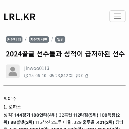
LRL.KR
커뮤니티
자유게시판
일반
2024골글 선수들과 성적이 급저하된 선수
jinwoo0113
25-06-10
23,842 회
0 건
외야수
1. 로하스
성적:
144경기
188안타(4위)
32홈런
112타점(5위)
108득점(2
위)
88볼넷(2위)
115삼진 2도루 타율 .329
출루율 .421(2위)
장타