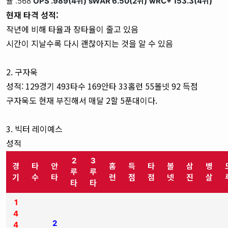
율 .568
OPS .989(4위)
sWAR 6.50(2위)
wRC+ 153.3(4위)
현재 타격 성적:
작년에 비해 타율과 장타율이 줄고 있음
시간이 지날수록 다시 괜찮아지는 것을 알 수 있음
2. 구자욱
성적: 129경기 493타수 169안타 33홈런 55볼넷 92 득점
구자욱도 현재 부진해서 매달 2할 5푼대이다.
3. 빅터 레이예스
성적
2
3
경
타
안
홈
득
타
볼
삼
병
루
루
기
수
타
런
점
점
넷
진
살
타
타
1
4
2
4