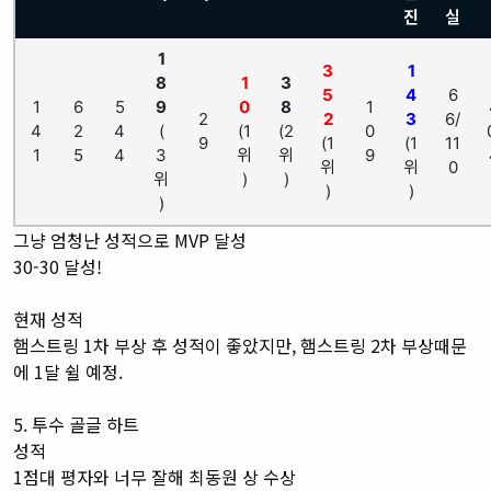
진
실
1
3
1
8
1
3
5
4
6
1
6
5
9
0
8
1
2
2
3
6/
4
2
4
(
(1
(2
0
9
(1
(1
11
1
5
4
3
위
위
9
위
위
0
위
)
)
)
)
)
그냥 엄청난 성적으로 MVP 달성
30-30 달성!
현재 성적
햄스트링 1차 부상 후 성적이 좋았지만, 햄스트링 2차 부상때문
에 1달 쉴 예정.
5. 투수 골글 하트
성적
1점대 평자와 너무 잘해 최동원 상 수상