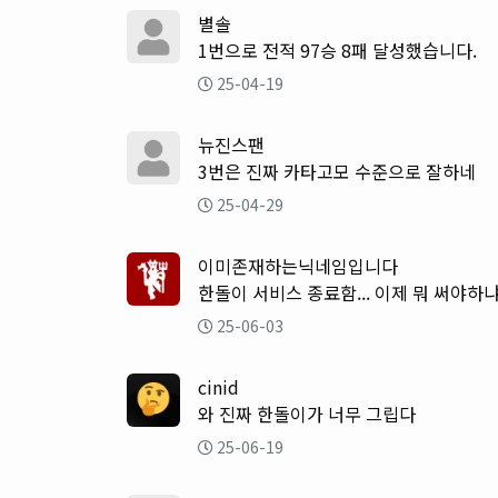
별솔
1번으로 전적 97승 8패 달성했습니다.
25-04-19
뉴진스팬
3번은 진짜 카타고모 수준으로 잘하네
25-04-29
이미존재하는닉네임입니다
한돌이 서비스 종료함... 이제 뭐 써야하
25-06-03
cinid
와 진짜 한돌이가 너무 그립다
25-06-19