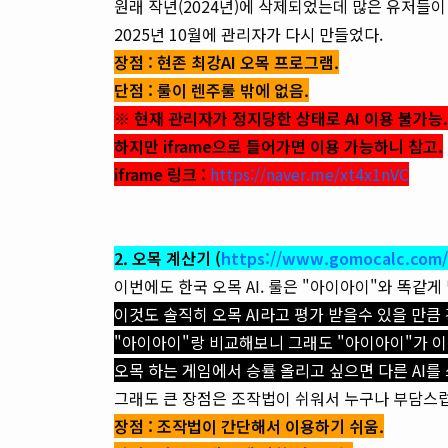
원래 작년(2024년)에 삭제되었는데 많은 유저들이
2025년 10월에 관리자가 다시 만들었다.
장점 : 현존 최강AI 오목 프로그램.
단점 : 룰이 렌주룰 밖에 없음.
※ 현재 관리자가 정지당한 상태로 AI 이용 불가능.
하지만 iframe으로 들어가면 이용 가능하니 참고.
iframe 링크 :
https://naver.me/xt4x1nVC
2. 오목 계산기 (
https://www.gomocalc.com/
이번에도 한국 오목 AI. 룰은 "아이아이"와 똑같게 
이것도 솔직히 오목 AI라고 평가 받을수 있을 만
"아이아이"랑 비교해보니 그래도 "아이아이"가 이
오목 하는 게임에서 승률 올리고 싶으면 다른 AI를
그래도 큰 장점은 조작법이 쉬워서 누구나 부담스
장점 : 조작법이 간단해서 이용하기 쉬움.