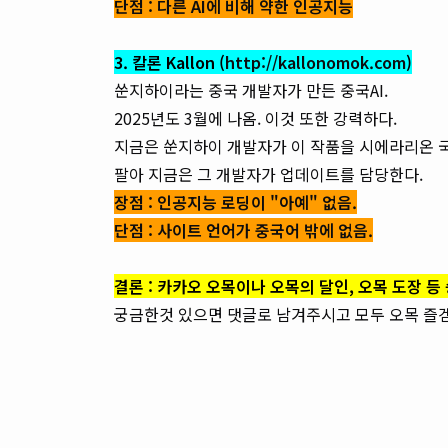
단점 : 다른 AI에 비해 약한 인공지능
3. 칼론 Kallon (
http://kallonomok.com
)
쑨지하이라는 중국 개발자가 만든 중국AI.
2025년도 3월에 나옴.
이것 또한 강력하다.
지금은 쑨지하이 개발자가 이 작품을 시에라리온 
팔아 지금은 그 개발자가 업데이트를 담당한다.
장점 : 인공지능 로딩이 "아예" 없음.
단점 : 사이트 언어가 중국어 밖에 없음.
결론 : 카카오 오목이나 오목의 달인, 오목 도장 등
궁금한것 있으면 댓글로 남겨주시고 모두 오목 즐