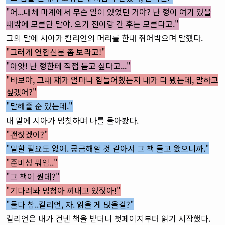
"어...대체 마계에서 무슨 일이 있었던 거야? 난 형이 여기 있을
때밖에 모른단 말야. 오기 전이랑 간 후는 모른다고."
그의 말에 시아가 킬리언의 머리를 한대 쥐어박으며 말했다.
"그러게 연합신문 좀 보라고!"
"아얏! 난 형한테 직접 듣고 싶다고..."
"바보야, 그때 쟤가 얼마나 힘들어했는지 내가 다 봤는데, 말하고
싶겠어?"
"말해줄 순 있는데."
내 말에 시아가 멈칫하며 나를 돌아봤다.
"괜찮겠어?"
"말할 필요도 없어. 궁금해할 것 같아서 그 책 들고 왔으니까.
"
"준비성 뭐임.."
"그 책이 뭔데?"
"기다려봐 멍청아 꺼내고 있잖아!"
"둘다 참..킬리언, 자. 읽을 게 많을걸?"
킬리언은 내가 건넨 책을 받더니 첫페이지부터 읽기 시작했다.