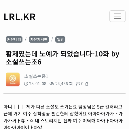
LRL.KR
커뮤니티
자유게시판
일반
황제였는데 노예가 되었습니다-10화 by
소설쓰는초6
소설쓰는중1
25-01-08
24,436 회
0 건
아니ㅣㅣㅣ 제가 다른 소설도 쓰거든요 팀장님은
S급 킬러라고
근데 거기 여주 집착광공 빌런한테 잡혔어요 아아아아가가ㅏ가
가가거ㅏ휴ㅏㅇ 내 스토리지만 진짜 여주 어떡해 아아ㅏ아아아
아아아아어어ㅏ아앙