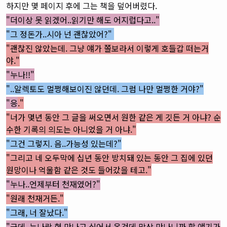
하지만 몇 페이지 후에 그는 책을 덮어버렸다.
"더이상 못 읽겠어..읽기만 해도 어지럽다고.."
"그 정돈가..시아 넌 괜찮았어?"
"괜찮진 않았는데. 그냥 얘가 쫄보라서 이렇게 호들갑 떠는거
야."
"누나!!"
"..알렉토도 멀쩡해보이진 않던데. 그럼 나만 멀쩡한 거야?"
"응
."
"너가 몇년 동안 그 글을 써오면서 원한 같은 게 깃든 거 아냐? 순
수한 기록의 의도는 아니었을 거 아냐."
"그건 그렇지. 음..가능성 있는데?"
"그리고 네 오두막에 십년 동안 방치돼 있는 동안 그 집에 있던
원망이나 억울함 같은 것도 들어갔을 테고."
"누나..언제부터 천재였어?"
"원래 천재거든."
"그래, 너 잘났다."
"
근데..누나랑 형 만나고 싶어서 온건데 막상 만나니까 할 얘기가