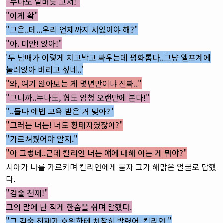
"누나도 말버릇 고쳐!"
"이게 확"
"그은..데...우리 언제까지 서있어야 해?"
"아. 미안! 앉아!"
'두 남매가 이렇게 치고박고 싸우는데 평화롭다..그냥 엘프계에
눌러앉아 버리고 싶네..'
"와, 여기 앉아보는 게 몇년만이냐 진짜.."
"그니까..누나도, 형도 엄청 오랜만에 본다!"
"..둘다 예법 교육 받은 거 맞아?"
"그러는 너는! 너도 황태자였잖아?"
"가르쳐줬어야 알지."
"아 그렇네..근데 킬리언 너는 얘에 대해 아는 게 뭐야?"
시아가 나를 가르키며 킬리언에게 묻자 그가 해맑은 얼굴로 답했
다.
"검술 천재!"
그의 말에 난 작게 한숨을 쉬며 말했다.
"그 검술 천재가 호위한테 처참히 발렸어, 킬리언."