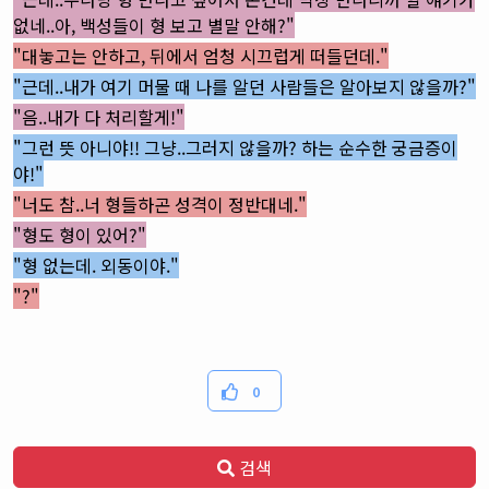
없네..아, 백성들이 형 보고 별말 안해?"
"대놓고는 안하고, 뒤에서 엄청 시끄럽게 떠들던데."
"근데..내가 여기 머물 때 나를 알던 사람들은 알아보지 않을까?"
"음..내가 다 처리할게!"
"그런 뜻 아니야!! 그냥..그러지 않을까? 하는 순수한 궁금증이
야!"
"너도 참..너 형들하곤 성격이 정반대네."
"형도 형이 있어?"
"형 없는데. 외동이야."
"?"
0
검색