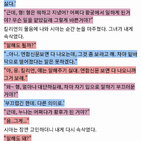
싫다.'
"근데, 형! 형은 뭐하고 지냈어? 어쩌다 황궁에서 일하게 된거
야? 무슨 일을 맡았길래 그렇게 바쁜거야?"
킬리언의 물음에 나와 시아는 순간 눈을 마주쳤다. 그녀가 내게
속삭였다.
"말해도 될까?"
"..아니. 연합신문보면 다 나오는데, 그것 좀 보라고 해. 차마 밑바
닥으로 떨어졌다는 말은 못하겠다."
"아, 응. 킬리언, 얘는 말해주기 싫대. 연합신문 보면 다 나오니까
그거 보래."
"와~ 형, 얼마나 대단하길래, 차마 자기 입으로 말하기 부끄러운
거야?"
'부끄럽긴 한데. 다른 의미로.'
"근데, 누나는 어쩌다가 황후가 된 거야?"
"음..그게..."
시아는 잠깐 고민하더니 내게 다시 속삭였다.
"말해도 돼?"