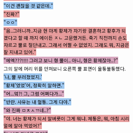
"이건 괜찮을 것 같은데."
"진짜?"
"ㅇㅇ"
"음..그러니까..지금 현 마계 황제가 자기랑 결혼하고 황후가 되
겠다고 할 때 까지 에이든 ㅈㄴ 고문했거든. 죽기 직전까지 손도
자르고 뿔로 절단내고. 그래서 어쩔 수 없었지. 그래도 뭐, 지금은
잘 지내고 있어."
"에엑???!!!! 그러고 보니 형 뿔이.. 아니, 형은 황제잖아..?"
그의 말에 머리 위를 만져보니 오른쪽 뿔 표면이 울퉁불퉁했다.
'나, 뿔 부러졌었지.'
"황제'였었'어, 정확히 말하면."
"어...엌?! 그, 그럼 어쩌다가..."
"반란. 사유는 내 혈통. 그게 다야."
"와 진짜 ㅁㅊㅅㄲ네..?"
"야. 너는 황제가 되서 말버릇이 그게 뭐냐. 체통은, 뭐, 아침 시리
얼에 말아 먹었어?"