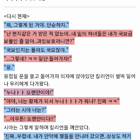
<다시 현재>
"뭐, 그렇게 된 거야. 단순하지."
"난 편지같은 거 받은 적 없는데..내 밑의 하녀들은 내가 국보급
보물인 줄 알아..과잉보호라니깐?"
"국보인지는 몰라도 국모잖아."
"...그렇네? ㅋㅋ 일단 들어가자!"
"응."
응접실 문을 열고 들어가자 의자에 앉아있던 킬리언이 벌떡 일어
나 우리에게 다가왔다.
"누나ㅏㅏ 오랜만이야!
"
"야야, 너는 황제가 되서 누나ㅏㅏㅏ가 뭐냐? 진짜 ㅋㅋ"
"그러는 시아 너는?"
"...아무튼! 오랜만이다!!"
시아는 그렇게 말하며 킬리언을 껴안았다.
'진짜..부럽네. 내가 만약에 형들을 만나러 갔으면..상상도 하기