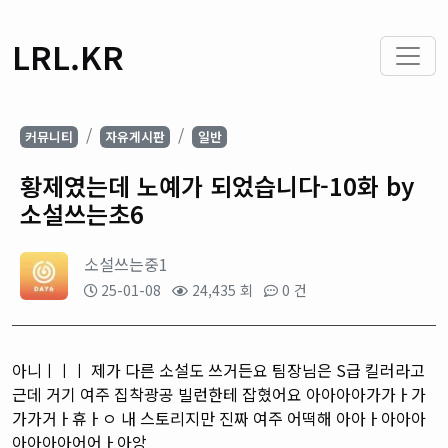
LRL.KR
커뮤니티
자유게시판
일반
황제였는데 노예가 되었습니다-10화 by
소설쓰는초6
소설쓰는중1
25-01-08
24,435 회
0 건
아니ㅣㅣㅣ 제가 다른 소설도 쓰거든요 팀장님은
S급 킬러라고
근데 거기 여주 집착광공 빌런한테 잡혔어요 아아아아가가ㅏ가
가가거ㅏ휴ㅏㅇ 내 스토리지만 진짜 여주 어떡해 아아ㅏ아아아
아아아아어어ㅏ아앙