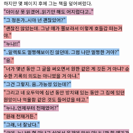
하지만 몇 페이지 후에 그는 책을 덮어버렸다.
"더이상 못 읽겠어..읽기만 해도 어지럽다고.."
"그 정돈가..시아 넌 괜찮았어?"
"괜찮진 않았는데. 그냥 얘가 쫄보라서 이렇게 호들갑 떠는거
야."
"누나!!"
"..알렉토도 멀쩡해보이진 않던데. 그럼 나만 멀쩡한 거야?"
"응
."
"너가 몇년 동안 그 글을 써오면서 원한 같은 게 깃든 거 아냐? 순
수한 기록의 의도는 아니었을 거 아냐."
"그건 그렇지. 음..가능성 있는데?"
"그리고 네 오두막에 십년 동안 방치돼 있는 동안 그 집에 있던
원망이나 억울함 같은 것도 들어갔을 테고."
"누나..언제부터 천재였어?"
"원래 천재거든."
"그래, 너 잘났다."
"
근데..누나랑 형 만나고 싶어서 온건데 막상 만나니까 할 얘기가