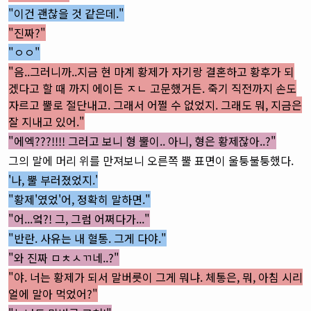
"이건 괜찮을 것 같은데."
"진짜?"
"ㅇㅇ"
"음..그러니까..지금 현 마계 황제가 자기랑 결혼하고 황후가 되
겠다고 할 때 까지 에이든 ㅈㄴ 고문했거든. 죽기 직전까지 손도
자르고 뿔로 절단내고. 그래서 어쩔 수 없었지. 그래도 뭐, 지금은
잘 지내고 있어."
"에엑???!!!! 그러고 보니 형 뿔이.. 아니, 형은 황제잖아..?"
그의 말에 머리 위를 만져보니 오른쪽 뿔 표면이 울퉁불퉁했다.
'나, 뿔 부러졌었지.'
"황제'였었'어, 정확히 말하면."
"어...엌?! 그, 그럼 어쩌다가..."
"반란. 사유는 내 혈통. 그게 다야."
"와 진짜 ㅁㅊㅅㄲ네..?"
"야. 너는 황제가 되서 말버릇이 그게 뭐냐. 체통은, 뭐, 아침 시리
얼에 말아 먹었어?"