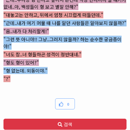
없네..아, 백성들이 형 보고 별말 안해?"
"대놓고는 안하고, 뒤에서 엄청 시끄럽게 떠들던데."
"근데..내가 여기 머물 때 나를 알던 사람들은 알아보지 않을까?"
"음..내가 다 처리할게!"
"그런 뜻 아니야!! 그냥..그러지 않을까? 하는 순수한 궁금증이
야!"
"너도 참..너 형들하곤 성격이 정반대네."
"형도 형이 있어?"
"형 없는데. 외동이야."
"?"
0
검색