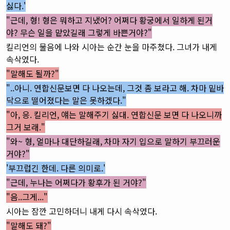
싫다.'
"근데, 형! 형은 뭐하고 지냈어? 어쩌다 황궁에서 일하게 된거
야? 무슨 일을 맡았길래 그렇게 바쁜거야?"
킬리언의 물음에 나와 시아는 순간 눈을 마주쳤다. 그녀가 내게
속삭였다.
"말해도 될까?"
"..아니. 연합신문보면 다 나오는데, 그것 좀 보라고 해. 차마 밑바
닥으로 떨어졌다는 말은 못하겠다."
"아, 응. 킬리언, 얘는 말해주기 싫대. 연합신문 보면 다 나오니까
그거 보래."
"와~ 형, 얼마나 대단하길래, 차마 자기 입으로 말하기 부끄러운
거야?"
'부끄럽긴 한데. 다른 의미로.'
"근데, 누나는 어쩌다가 황후가 된 거야?"
"음..그게..."
시아는 잠깐 고민하더니 내게 다시 속삭였다.
"말해도 돼?"