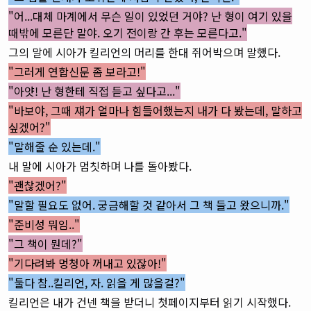
"어...대체 마계에서 무슨 일이 있었던 거야? 난 형이 여기 있을
때밖에 모른단 말야. 오기 전이랑 간 후는 모른다고."
그의 말에 시아가 킬리언의 머리를 한대 쥐어박으며 말했다.
"그러게 연합신문 좀 보라고!"
"아얏! 난 형한테 직접 듣고 싶다고..."
"바보야, 그때 쟤가 얼마나 힘들어했는지 내가 다 봤는데, 말하고
싶겠어?"
"말해줄 순 있는데."
내 말에 시아가 멈칫하며 나를 돌아봤다.
"괜찮겠어?"
"말할 필요도 없어. 궁금해할 것 같아서 그 책 들고 왔으니까.
"
"준비성 뭐임.."
"그 책이 뭔데?"
"기다려봐 멍청아 꺼내고 있잖아!"
"둘다 참..킬리언, 자. 읽을 게 많을걸?"
킬리언은 내가 건넨 책을 받더니 첫페이지부터 읽기 시작했다.