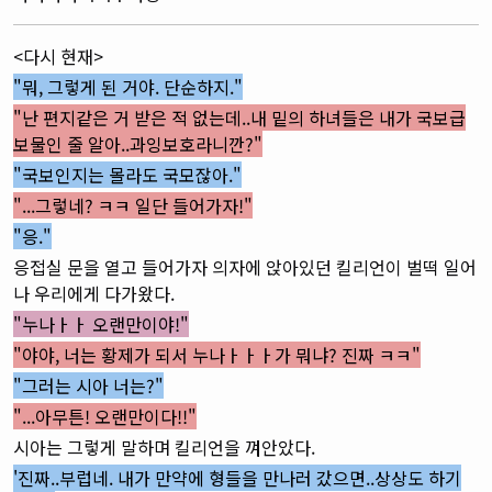
<다시 현재>
"뭐, 그렇게 된 거야. 단순하지."
"난 편지같은 거 받은 적 없는데..내 밑의 하녀들은 내가 국보급
보물인 줄 알아..과잉보호라니깐?"
"국보인지는 몰라도 국모잖아."
"...그렇네? ㅋㅋ 일단 들어가자!"
"응."
응접실 문을 열고 들어가자 의자에 앉아있던 킬리언이 벌떡 일어
나 우리에게 다가왔다.
"누나ㅏㅏ 오랜만이야!
"
"야야, 너는 황제가 되서 누나ㅏㅏㅏ가 뭐냐? 진짜 ㅋㅋ"
"그러는 시아 너는?"
"...아무튼! 오랜만이다!!"
시아는 그렇게 말하며 킬리언을 껴안았다.
'진짜..부럽네. 내가 만약에 형들을 만나러 갔으면..상상도 하기