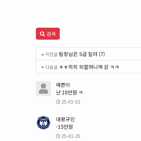
검색
팀장님은 S급 킬러 (7)
이전글
ㅎㅎ히히 외할머니댁 감 ㅋㅋ
다음글
예쁜이
난 10만원 ㅋ
25-01-02
대왕규민
-15만원
25-01-25