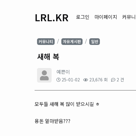
LRL.KR
로그인
마이페이지
커뮤니
커뮤니티
자유게시판
일반
새해 복
예쁜이
25-01-02
23,676 회
2 건
모두들 새해 복 많이 받으시길 ㅎ
용돈 얼마받음???