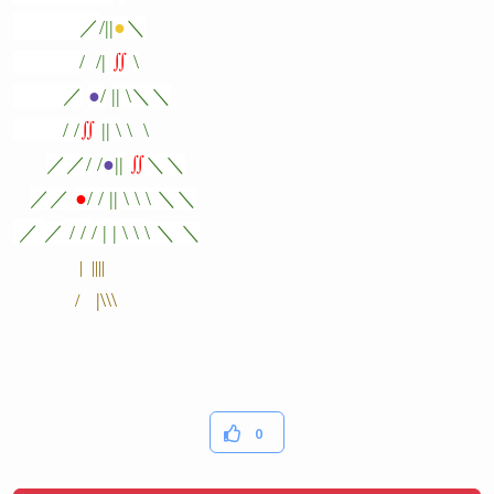
／
/
|
|
●
＼
/
/
|
∬
\
／
●
/
|
|
\
＼
＼
/
/
∬
|
|
\
\
\
／
／
/
/
●
|
|
∬
＼
＼
／
／
●
/
/
|
|
\
\
\
＼
＼
／
／
/
/
/
|
|
\
\
\
＼
＼
| ||||
|\\\
/
0