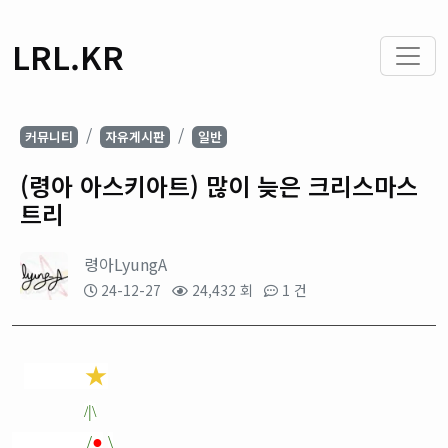
LRL.KR
커뮤니티
자유게시판
일반
(령아 아스키아트) 많이 늦은 크리스마스
트리
령아LyungA
24-12-27
24,432 회
1 건
★
|
/
\
/
●
\