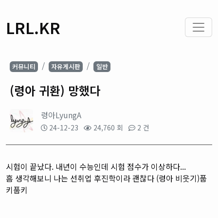
LRL.KR
커뮤니티
자유게시판
일반
(령아 귀환) 망했다
령아LyungA
24-12-23
24,760 회
2 건
시험이 끝났다. 내년이 수능인데 시험 점수가 이상하다...
흠 생각해보니 나는 선취업 후진학이라 괜찮다 (령아 비웃기)풉
키풉키