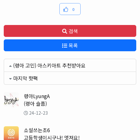
0
검색
목록
(령아 고민) 아스키아트 추천받아요
마지막 핫팩
령아LyungA
(령아 슬픔)
24-12-23
소설쓰는초6
고등학생이시구나! 멋져요!