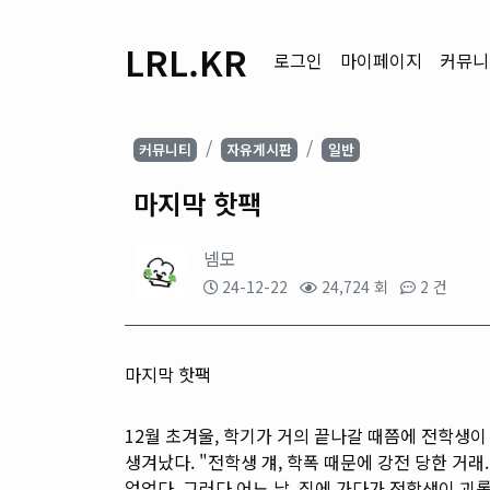
LRL.KR
로그인
마이페이지
커뮤니
커뮤니티
자유게시판
일반
마지막 핫팩
넴모
24-12-22
24,724 회
2 건
마지막 핫팩
12월 초겨울, 학기가 거의 끝나갈 때쯤에 전학생이
생겨났다. "전학생 걔, 학폭 때문에 강전 당한 거
없었다. 그러다 어느 날, 집에 가다가 전학생이 괴