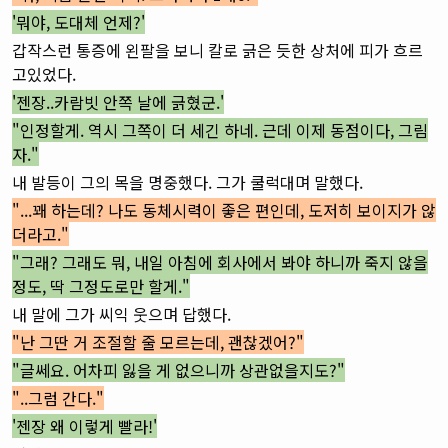
'뭐야, 도대체 언제?'
갑작스런 통증에 왼팔을 보니 칼로 긁은 듯한 상처에 피가 흐르
고있었다.
'젠장..카람빗 안쪽 날에 긁혔군.'
"인정할게. 역시 그쪽이 더 세긴 하네. 근데 이제 동점이다, 그림
자."
내 발등이 그의 목을 명중했다. 그가 쿨럭대며 말했다.
"...꽤 하는데? 나도 동체시력이 좋은 편인데, 도저히 보이지가 않
더라고."
"그래? 그래도 뭐, 내일 아침에 회사에서 봐야 하니까 죽지 않을
정도, 딱 그정도로만 할게."
내 말에 그가 씨익 웃으며 답했다.
"난 그딴 거 조절할 줄 모르는데, 괜찮겠어?"
"글쎄요. 어차피 잃을 게 없으니까 상관없을지도?"
"..그럼 간다."
'젠장 왜 이렇게 빨라!'