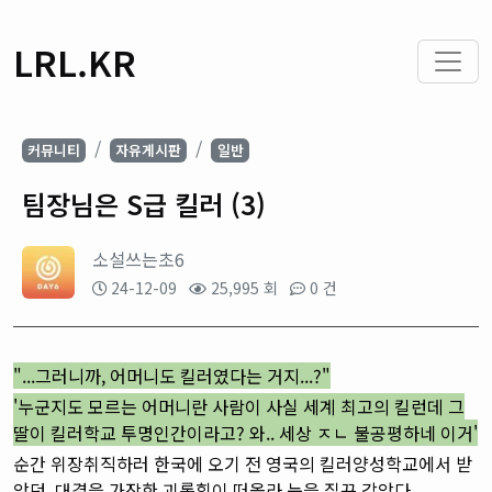
LRL.KR
커뮤니티
자유게시판
일반
팀장님은 S급 킬러 (3)
소설쓰는초6
24-12-09
25,995 회
0 건
"...그러니까, 어머니도 킬러였다는 거지...?"
'누군지도 모르는 어머니란 사람이 사실 세계 최고의 킬런데 그
딸이 킬러학교 투명인간이라고? 와.. 세상 ㅈㄴ 불공평하네 이거'
순간 위장취직하러 한국에 오기 전 영국의 킬러양성학교에서 받
았던, 대결을 가장한 괴롭힘이 떠올라 눈을 질끈 감았다.