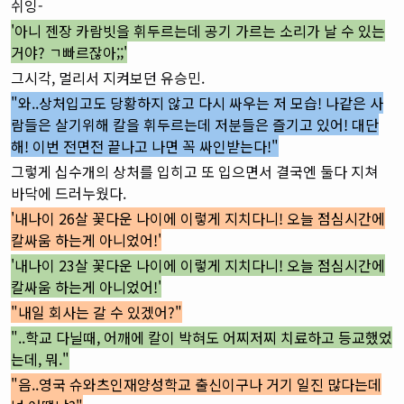
쉬잉-
'아니 젠장 카람빗을 휘두르는데 공기 가르는 소리가 날 수 있는
거야? ㄱ빠르잖아;;'
그시각, 멀리서 지켜보던 유승민.
"와..상처입고도 당황하지 않고 다시 싸우는 저 모습! 나같은 사
람들은 살기위해 칼을 휘두르는데 저분들은 즐기고 있어! 대단
해! 이번 전면전 끝나고 나면 꼭 싸인받는다!"
그렇게 십수개의 상처를 입히고 또 입으면서 결국엔 둘다 지쳐
바닥에 드러누웠다.
'내나이 26살 꽃다운 나이에 이렇게 지치다니! 오늘 점심시간에
칼싸움 하는게 아니었어!'
'내나이 23살 꽃다운 나이에 이렇게 지치다니! 오늘 점심시간에
칼싸움 하는게 아니었어!'
"내일 회사는 갈 수 있겠어?"
"..학교 다닐때, 어깨에 칼이 박혀도 어찌저찌 치료하고 등교했었
는데, 뭐."
"음..영국 슈와츠인재양성학교 출신이구나 거기 일진 많다는데