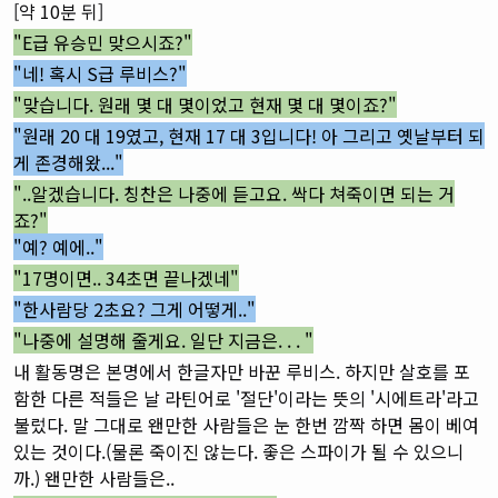
[약 10분 뒤]
"E급 유승민 맞으시죠?"
"네! 혹시 S급 루비스?"
"맞습니다. 원래 몇 대 몇이었고 현재 몇 대 몇이죠?"
"원래 20 대 19였고, 현재 17 대 3입니다! 아 그리고 옛날부터 되
게 존경해왔..."
"..알겠습니다. 칭찬은 나중에 듣고요. 싹다 쳐죽이면 되는 거
죠?"
"예? 예에.."
"17명이면.. 34초면 끝나겠네"
"한사람당 2초요? 그게 어떻게.."
"나중에 설명해 줄게요. 일단 지금은. . . "
내 활동명은 본명에서 한글자만 바꾼 루비스. 하지만 살호를 포
함한 다른 적들은 날 라틴어로 '절단'이라는 뜻의 '시에트라'라고
불렀다. 말 그대로 왠만한 사람들은 눈 한번 깜짝 하면 몸이 베여
있는 것이다.(물론 죽이진 않는다. 좋은 스파이가 될 수 있으니
까.) 왠만한 사람들은..