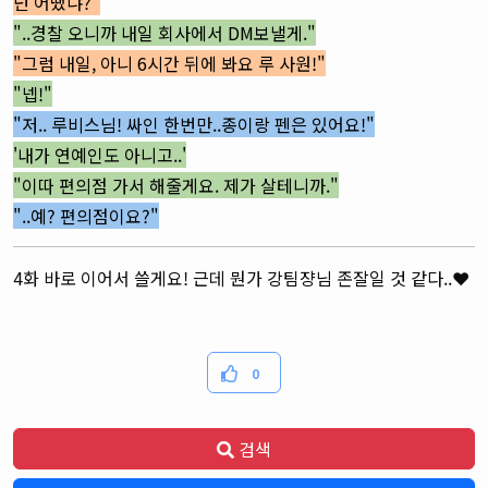
넌 어땠냐?"
"..경찰 오니까 내일 회사에서 DM보낼게."
"그럼 내일, 아니 6시간 뒤에 봐요 루 사원!"
"넵!"
"저.. 루비스님! 싸인 한번만..종이랑 펜은 있어요!"
'내가 연예인도 아니고..'
"이따 편의점 가서 해줄게요. 제가 살테니까."
"..예? 편의점이요?"
4화 바로 이어서 쓸게요! 근데 뭔가 강팀쟝님 존잘일 것 같다..❤
0
검색