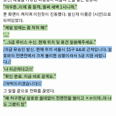
"아무튼..이제 좀 잘까, 벌써 새벽 1시니까."
폰 화면이 켜지며 미친듯이 진동했다. 발신자 이름은 {시안}으로
되어있었다.
"제발 밤에는 좀 작작 해!"
'....'
"...S급 루비스 수신. 현재 위치 및 용건 말씀해주세요."
//E급 유승민 발신. 현재 위치 서울시 $$구 &&로 근처입니다. 살
호와의 전면전에서 크게 불리한 상황이라서 S급 지원 바랍니
다.//
'나 피곤하다고!!!'
"확인 완료. 지금 바로 갈게요."
//부탁드리겠습니다!//
그 말을 끝으로 전화를 끊었다.
"왜 허구한날 살호랑 쓸데없이 전면전을 벌이고 ㅈㄹ이야..아 나
도 그랬지 참"