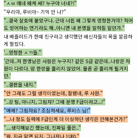
"ㅅㅂ 얘네 왜케 쎄? 누구야 너네?!"
"우리야, 루비아~ 기억 안 나?"
"..결국 살호에 붙었구나. 근데 너흰 왜 그렇게 멍청한거야? 적어
도 방어하는 연기라도 해..아니면 내 본명을 말하질 말던가."
내 베즐러드가 한때 친구라고 생각했던 배신자들의 목을 깔끔하
게 찔렀다.
'...멍청한 ㅅㄲ들."
'근데..저 한명남은 사람은 누구지? 같은 S급 같은데..나랑은 차
원이 다르다. 땀 한방울 흘리지 않았어. 물론 곧 흘리게 될거지
만.'
"..결판을 내지."
"안 그래도 그럴 생각이었는데, 잘됐네, 루 사원."
"..강 팀, 아니지, 그림자? 그때 분명 F급이라고...!"
"예에? 그림자요? 조심하세요, 루비스 님!"
"...나 정도 실력에 F급인게 더 이상하단 생각은 안해본건가?"
"....생각해보긴 했는데, 진짜일 줄은.."
"뭐, 지금 알면 되지. 그나저나 1대0.
"