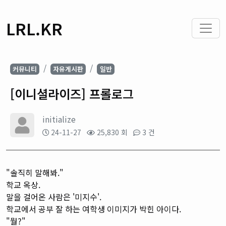
LRL.KR
커뮤니티
자유게시판
일반
[이니셜라이즈] 프롤로그
initialize
24-11-27
25,830 회
3 건
"솔직히 말해봐."
학교 옥상.
말을 걸어온 사람은 '미지수'.
학교에서 공부 잘 하는 여학생 이미지가 박힌 아이다.
"뭘?"