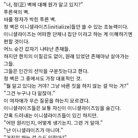
"너, 정(正) 벽에 대해 뭔가 알고 있지?"
푸른색의 벽.
바를 정자가 박힌 푸른 벽.
정 벽은 이니셜라이즈(initialize)들만 쓸 수 있는 초능력이다.
이니셜라이즈는 어떠한 단체나 집단 이라고 하는 게 이해하기엔
편할 것이다.
어느 순간 갑자기 나타난 존재들.
하지만 한치의 이질감도 없이, 원래 있었던 존재마냥 살아가는
그들.
그들은 인간의 선악을 구분짓는다고 한다.
정 벽은 그 중에서도 가장 대표적인 것.
"뭘 알고 있다는 거야? 그냥 바른 짓을 하지 않는 걸 막는 거?"
"그건 누구나 다 알잖아."
이 여자애가 무슨 질문을 하는지 모르겠다.
이니셜라이즈들은 보통 자신이 이니셜라이즈임을 숨긴다.
간혹 드러내는 이니셜라이즈들이 있긴 하지만.
"어떤 원리인지, 어떻게 생기는지. 그런 거 말야."
"난 이니셜라이즈가 아니야."
"거짓말 하는 걸 수도 있잖아?"