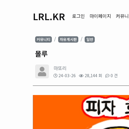
LRL.KR
로그인
마이페이지
커뮤니
커뮤니티
자유게시판
일반
몰루
마또리
24-03-26
28,144 회
0 건