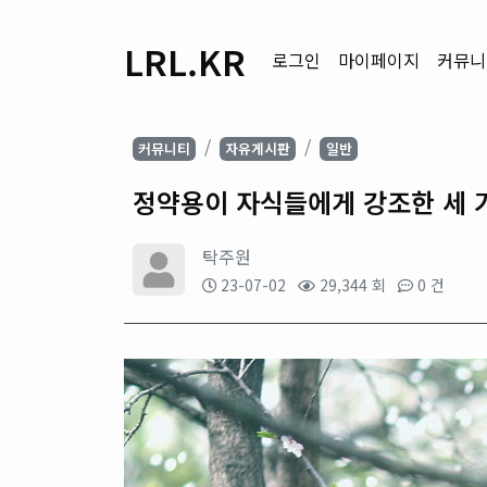
LRL.KR
로그인
마이페이지
커뮤니
커뮤니티
자유게시판
일반
정약용이 자식들에게 강조한 세 
탁주원
23-07-02
29,344 회
0 건