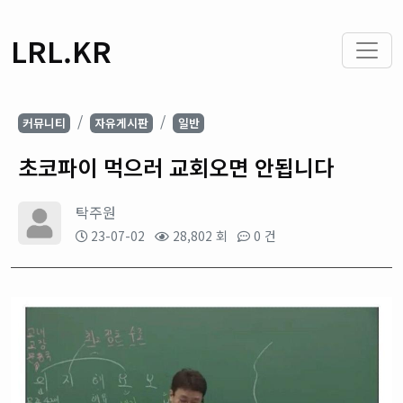
LRL.KR
커뮤니티
자유게시판
일반
초코파이 먹으러 교회오면 안됩니다
탁주원
23-07-02
28,802 회
0 건