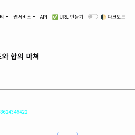
티
웹서비스
API
✅ URL 만들기
🌓
다크모드
드와 합의 마쳐
168624346422